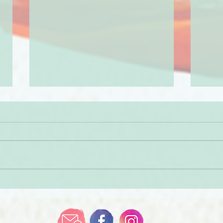
Mantenimiento de
¡9 m
Estanques y Albercas
esta
Naturales en Otoño e
Invierno