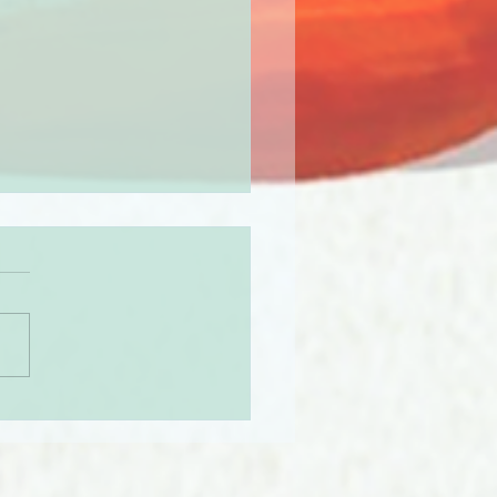
itos comunes sobre los
nques!