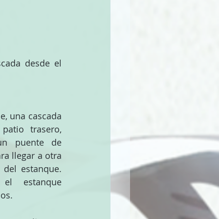
scada desde el 
e, una cascada 
atio trasero, 
un puente de 
a llegar a otra 
 del estanque. 
 el estanque 
os.